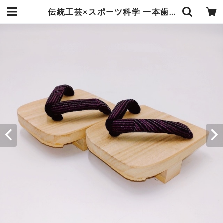
伝統工芸×スポーツ科学 一本歯下駄 -京漆染- 撫子 | Ohca Shop バレーボールセレクト用品のショップ