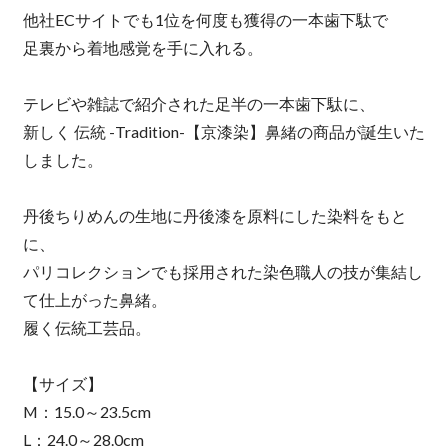
他社ECサイトでも1位を何度も獲得の一本歯下駄で
足裏から着地感覚を手に入れる。
テレビや雑誌で紹介された足半の一本歯下駄に、
新しく 伝統 -Tradition-【京漆染】鼻緒の商品が誕生いた
しました。
丹後ちりめんの生地に丹後漆を原料にした染料をもと
に、
パリコレクションでも採用された染色職人の技が集結し
て仕上がった鼻緒。
履く伝統工芸品。
【サイズ】
M：15.0～23.5cm
L：24.0～28.0cm