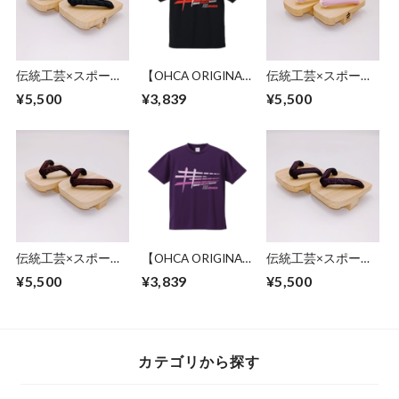
伝統工芸×スポーツ
【OHCA ORIGINAL
伝統工芸×スポーツ
科学 一本歯下駄 -
WEAR 2026】 オー
科学【京都】一本歯
¥5,500
¥3,839
¥5,500
京漆染- 翡翠
カオリジナルTシャ
下駄 (足半下駄) ピン
ツ ブラック
ク
伝統工芸×スポーツ
【OHCA ORIGINAL
伝統工芸×スポーツ
科学 一本歯下駄 -
WEAR 2026】 オー
科学 一本歯下駄 -
¥5,500
¥3,839
¥5,500
京漆染- 赤紅
カオリジナルTシャ
京漆染- 撫子
ツ パープル
カテゴリから探す