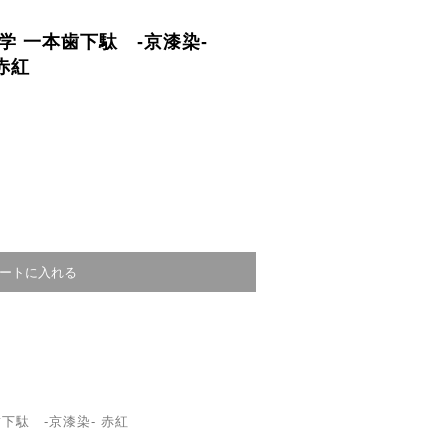
学 一本歯下駄 -京漆染-
赤紅
下駄 -京漆染- 赤紅