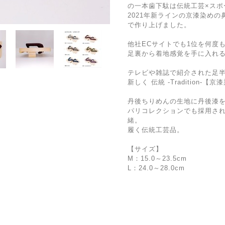
の一本歯下駄は伝統工芸×スポ
2021年新ラインの京漆染め
で作り上げました。
他社ECサイトでも1位を何度
足裏から着地感覚を手に入れ
テレビや雑誌で紹介された足
新しく 伝統 -Tradition
丹後ちりめんの生地に丹後漆
パリコレクションでも採用さ
緒。
履く伝統工芸品。
【サイズ】
M：15.0～23.5cm
L：24.0～28.0cm