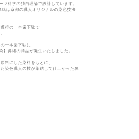
ーツ科学の独自理論で設計しています。
の鼻緒は京都の職人オリジナルの染色技法
も獲得の一本歯下駄で
る。
半の一本歯下駄に、
-【京漆染】鼻緒の商品が誕生いたしました。
を原料にした染料をもとに、
れた染色職人の技が集結して仕上がった鼻